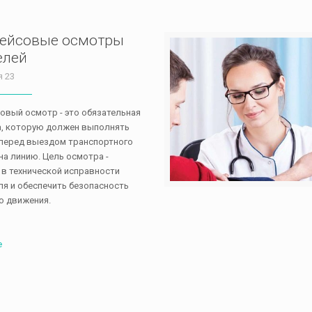
ейсовые осмотры
елей
я 23
вый осмотр - это обязательная
, которую должен выполнять
перед выездом транспортного
на линию. Цель осмотра -
 в технической исправности
я и обеспечить безопасность
о движения.
е