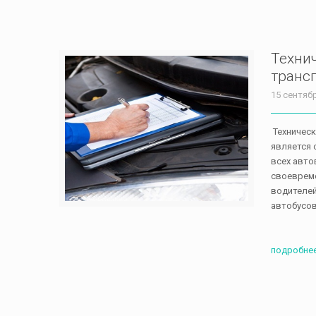
Техни
транс
15 сентяб
Техническ
является 
всех авто
своевреме
водителей
автобусов
подробне