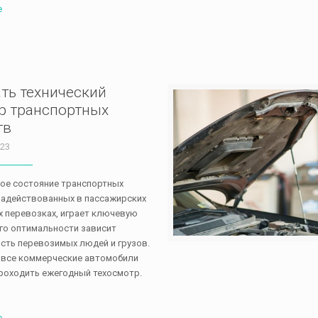
е
ть технический
р транспортных
тв
 23
ое состояние транспортных
задействованных в пассажирских
х перевозках, играет ключевую
его оптимальности зависит
сть перевозимых людей и грузов.
 все коммерческие автомобили
роходить ежегодный техосмотр.
е