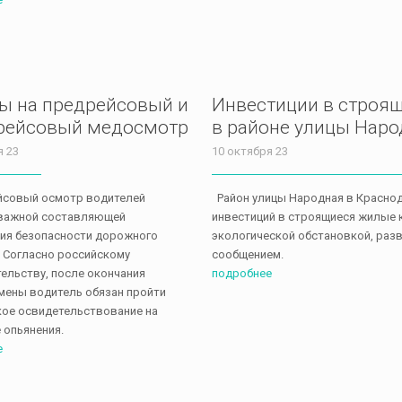
ы на предрейсовый и
Инвестиции в строя
рейсовый медосмотр
в районе улицы Наро
я 23
10 октября 23
совый осмотр водителей
Район улицы Народная в Краснод
 важной составляющей
инвестиций в строящиеся жилые 
ия безопасности дорожного
экологической обстановкой, раз
 Согласно российскому
сообщением.
ельству, после окончания
подробнее
мены водитель обязан пройти
ое освидетельствование на
 опьянения.
е