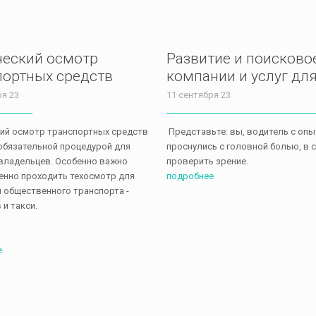
ческий осмотр
Развитие и поисково
портных средств
компании и услуг дл
ря 23
11 сентября 23
ий осмотр транспортных средств
Представьте: вы, водитель с опыт
обязательной процедурой для
проснулись с головной болью, в
владельцев. Особенно важно
проверить зрение.
нно проходить техосмотр для
подробнее
 общественного транспорта -
 и такси.
е