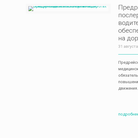
Предр
после
водите
обесп
на дор
31 августа
Предрейс
медицинск
обязатель
повышени
движения
подробне