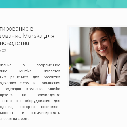
тирование в
дование Murska для
новодства
я 23
ирование в современное
ование Murska является
ьным решением для развития
водческих ферм и повышения
 продукции. Компания Murska
изируется на производстве
чественного оборудования для
водства, которое позволяет
изировать и оптимизировать
оцессы на ферме.