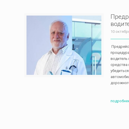
Предр
водит
10 октябр
Предрейсо
процедура
водитель 
средства 
убедиться
автомобил
дорожног
подробне