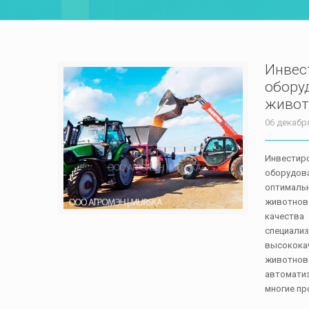
Инвес
обору
живот
06 декабр
Инвест
оборуд
оптимал
животно
качества
специал
высокока
животно
автомат
многие пр