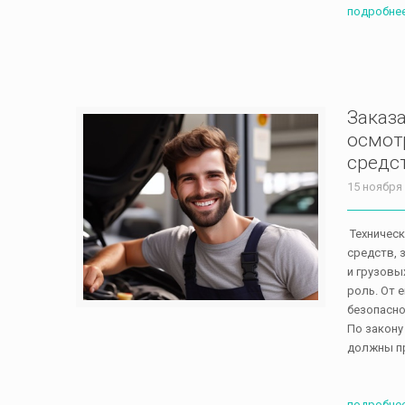
подробне
Заказа
осмот
средс
15 ноября
Техническ
средств, 
и грузовы
роль. От 
безопасно
По закону
должны п
подробне