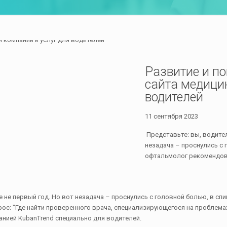
Развитие и п
сайта медици
водителей
11 сентября 2023
Представьте: вы, водител
незадача – проснулись с 
офтальмолог рекомендов
е не первый год. Но вот незадача – проснулись с головной болью, в с
рос: "Где найти проверенного врача, специализирующегося на проблема
панией KubanTrend специально для водителей.