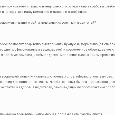
убоким пониманием специфики медицинского рынка и опыта работы с веб-
 и превратить вашу компанию в лидера в своей нише.
одвижения вашего сайта медицинских услуг для водителей?
которое позволит водителю быстро найти нужную информацию (от список 
ажающие профессионализм ваших врачей и современное оборудование кл
с любого устройства, чтобы водитель мог записаться на прием прямо и
одителей, поиск уникальных ключевых слов, relevant to your services.
 страниц для поисковых систем, чтобы ваш сайт был на первых позициях
tive статей о здоровье водителей, рекомендаций по профилактике проб
ленные на водителей (например, в Google Ads или Yandex Direct).