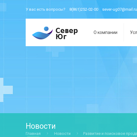
У вас есть вопросы?
8(861)252-02-00
sever-ug07@mail.ru
О компании
Усл
Новости
Главная
Новости
Развитие и поисковое прод