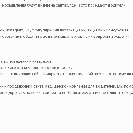
ные объявления будут видны на сайтах, где часто посещают водители.
k, Instagram, VK, с регулярными публикациями, акциями и конкурсами.
х сетей для общения с водителями, ответов на их вопросы и решения 
а, их поведения и интересов.
 каждого этапа маркетинговой воронки.
нная оптимизация сайта и маркетинговых кампаний на основе полученны
тии и продвижении сайта медицинской компании для водителей. Мы по
в и укрепить позиции в своей нише. Свяжитесь с нами сегодня, чтобы у