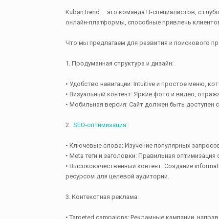
KubanTrend – это команда IT-специалистов, с гл
онлайн-платформы, способные привлечь клиентов
Что мы предлагаем для развития и поискового пр
1. Продуманная структура и дизайн:
• Удобство навигации: Intuitive и простое меню, 
• Визуальный контент: Яркие фото и видео, отр
• Мобильная версия: Сайт должен быть доступен 
2.
SEO-оптимизация
:
• Ключевые слова: Изучение популярных запросов в
• Meta теги и заголовки: Правильная оптимизация
• Высококачественный контент: Создание informa
ресурсом для целевой аудитории.
3. Контекстная реклама:
• Targeted campaigns: Рекламные кампании, направ