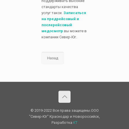
поддерживать высокие
стандарты качества
услуг такси.
Записаться
на предрейсовый и
послерейсовый
медосмотр
вы можете в
компании Север-Юг.
Назад
© 2019-2022 Все права защищены.OOO
"Север-Юг" Краснодар и Новороссийск,
Разработка
КТ