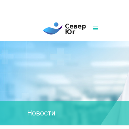
8(861)252-02-00
sever-ug07@mail.ru
Написать нам
Новости