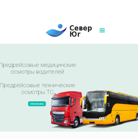
8(861)252-02-00
sever-ug07@mail.ru
Написать нам
Предрейсовые медицинские
осмотры водителей
Предрейсовые технические
осмотры ТС
Обратная связь