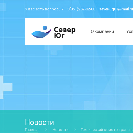
У вас есть вопросы?
8(861)252-02-00
sever-ug07@mail.ru
О компании
Усл
Новости
Главная
Новости
Технический осмотр трансп