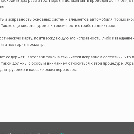
проходить два раза в год. Первый должен быть проведен до 1 июля, вто
ся.
ть и исправность основных систем и элементов автомобиля: тормозной
. Также оценивается уровень токсичности отработавших газов.
остическую карту, подтверждающую его исправность, либо извещение о
ойти повторный осмотр.
т содержать автопарк такси в технически исправном состоянии, что в
 такси должны с особым вниманием относиться к этой процедуре. Обр
для грузовых и пассажирских перевозок.