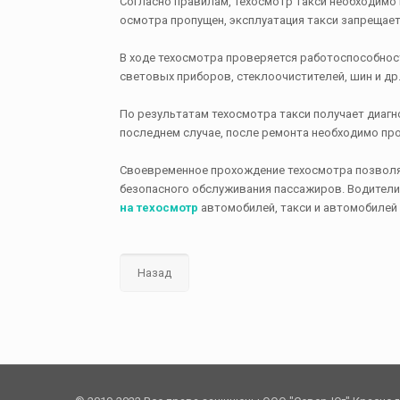
Согласно правилам, техосмотр такси необходимо 
осмотра пропущен, эксплуатация такси запрещает
В ходе техосмотра проверяется работоспособнос
световых приборов, стеклоочистителей, шин и др
По результатам техосмотра такси получает диагн
последнем случае, после ремонта необходимо пр
Своевременное прохождение техосмотра позволяе
безопасного обслуживания пассажиров. Водители
на техосмотр
автомобилей, такси и автомобилей 
Назад