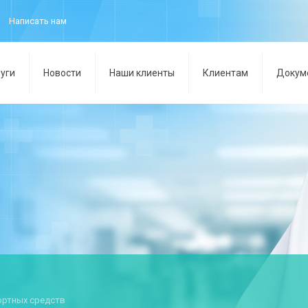
Написать нам
уги
Новости
Наши клиенты
Клиентам
Докум
ортных средств