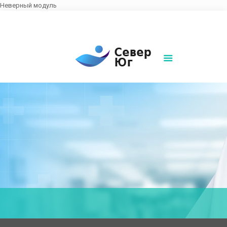
Неверный модуль
8(861)252-02-00
sever-ug07@mail.ru
Написать нам