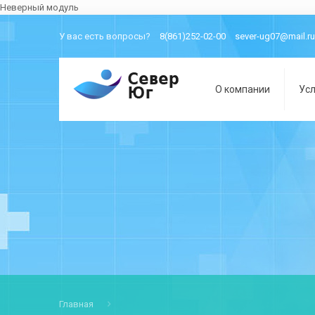
Неверный модуль
У вас есть вопросы?
8(861)252-02-00
sever-ug07@mail.ru
О компании
Усл
Главная