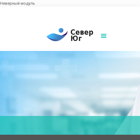
Неверный модуль
8(861)252-02-00
sever-ug07@mail.ru
Написать нам