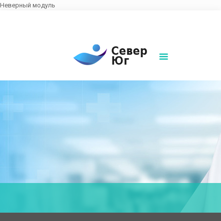
Неверный модуль
8(861)252-02-00
sever-ug07@mail.ru
Написать нам