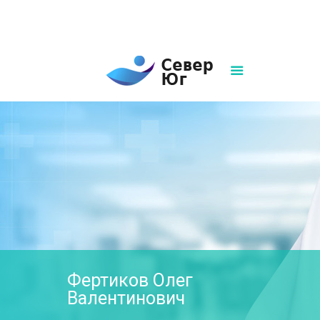
8(861)252-02-00
sever-ug07@mail.ru
Написать нам
Фертиков Олег
Валентинович