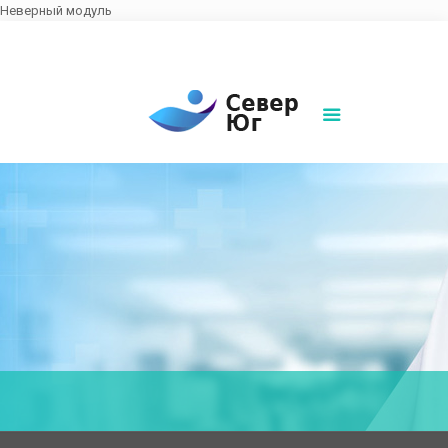
Неверный модуль
8(861)252-02-00
sever-ug07@mail.ru
Написать нам