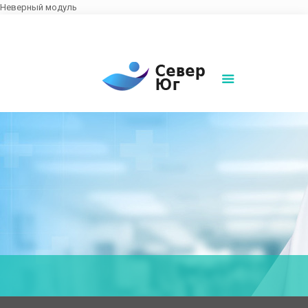
Неверный модуль
8(861)252-02-00
sever-ug07@mail.ru
Написать нам