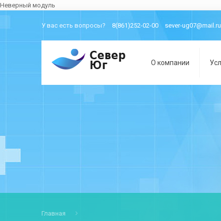
Неверный модуль
У вас есть вопросы?
8(861)252-02-00
sever-ug07@mail.ru
О компании
Усл
Главная