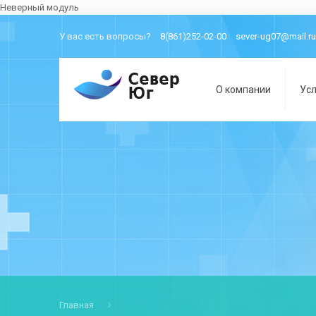
Неверный модуль
У вас есть вопросы?
8(861)252-02-00
sever-ug07@mail.ru
О компании
Усл
Главная