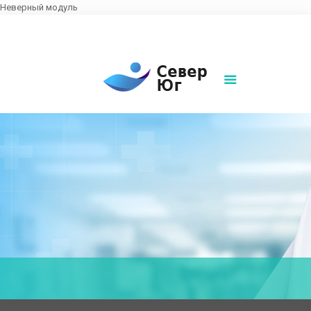
Неверный модуль
8(861)252-02-00
sever-ug07@mail.ru
Написать нам