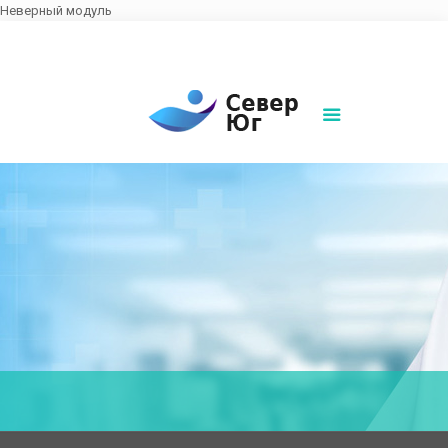
Неверный модуль
8(861)252-02-00
sever-ug07@mail.ru
Написать нам