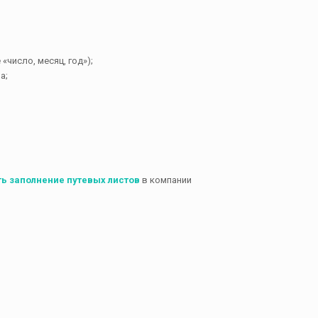
«число, месяц, год»);
а;
ть заполнение путевых листов
в компании