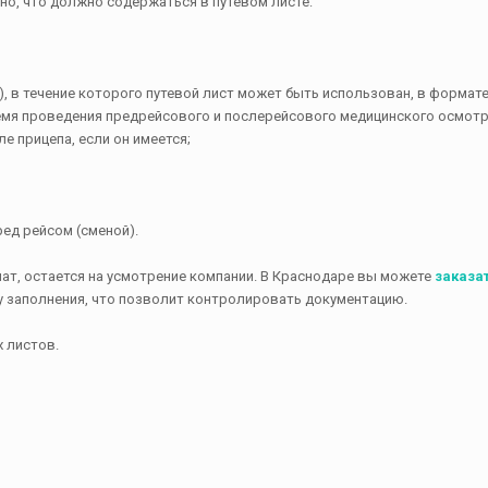
но, что должно содержаться в путевом листе:
), в течение которого путевой лист может быть использован, в формате 
 время проведения предрейсового и послерейсового медицинского осмотр
ле прицепа, если он имеется;
ред рейсом (сменой).
ат, остается на усмотрение компании. В Краснодаре вы можете
заказа
 заполнения, что позволит контролировать документацию.
х листов.