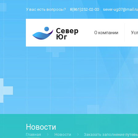
У вас есть вопросы?
8(861)252-02-00
sever-ug07@mail.ru
О компании
Усл
Новости
Главная
Новости
Заказать заполнение путев