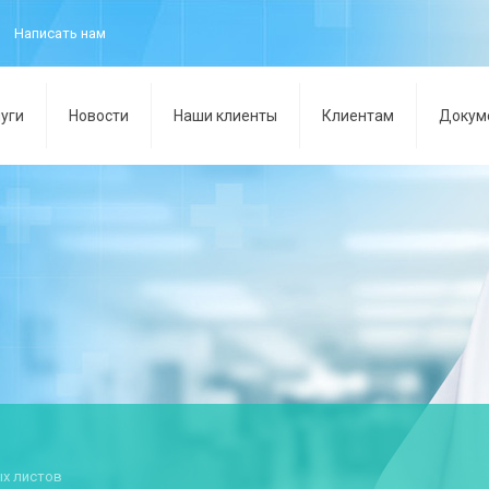
Написать нам
уги
Новости
Наши клиенты
Клиентам
Докум
ых листов