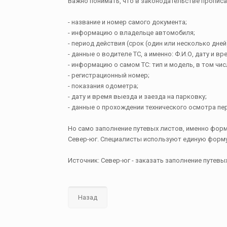
Важно понимать, что в законодательстве прописа
- название и номер самого документа;
- информацию о владельце автомобиля;
- период действия (срок (один или несколько дней
- данные о водителе ТС, а именно: Ф.И.О, дату и
- информацию о самом ТС: тип и модель, в том чис
- регистрационный номер;
- показания одометра;
- дату и время выезда и заезда на парковку;
- данные о прохождении технического осмотра пе
Но само заполнение путевых листов, именно форм
Север-юг. Специалисты используют единую форму
Источник: Север-юг - заказать заполнение путевы
Назад