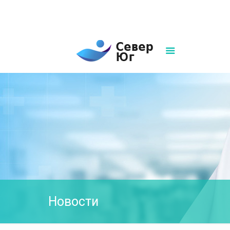
8(861)252-02-00
sever-ug07@mail.ru
Написать нам
Новости