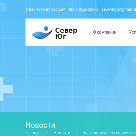
У вас есть вопросы?
8(861)252-02-00
sever-ug07@mail.ru
О компании
Усл
Новости
Главная
Новости
Ведение журнала путевых л