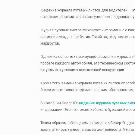
Ведение журнала путевых листов для водителей — эт
позволяет систематизировать учет всех выданных пут
Журнал путевых листов фиксирует информацию о каж
времени выезда и прибытия. Такой подход поможет 
маршрутов.
Одним из основных преимуществ ведения журнала яв
пробеге каждого автомобиля, его техническом состо
актуально в условиях повышенной конкуренции.
Кроме того, ведение журнала путевых листов способ
более ответственно подходят к своим обязанностям,
В компании Север-Юг
ведение журнала путевых лис
информации. Это позволяет избежать бумажной воло
Таким образом, обращаясь в компанию Север-Юг для 
достигать новых высот в вашей деятельности. Мы го