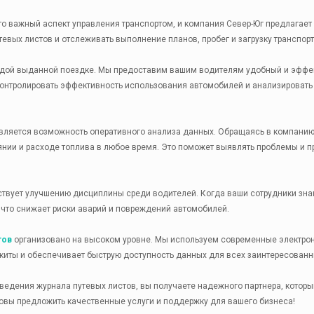
о важный аспект управления транспортом, и компания Север-Юг предлагает 
евых листов и отслеживать выполнение планов, пробег и загрузку транспор
дой выданной поездке. Мы предоставим вашим водителям удобный и эффек
контролировать эффективность использования автомобилей и анализирова
ляется возможность оперативного анализа данных. Обращаясь в компанию
янии и расходе топлива в любое время. Это поможет выявлять проблемы и п
ствует улучшению дисциплины среди водителей. Когда ваши сотрудники знаю
 что снижает риски аварий и повреждений автомобилей.
тов
организовано на высоком уровне. Мы используем современные электрон
киты и обеспечивает быструю доступность данных для всех заинтересованн
ведения журнала путевых листов, вы получаете надежного партнера, котор
товы предложить качественные услуги и поддержку для вашего бизнеса!