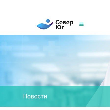
8(861)252-02-00
sever-ug07@mail.ru
Написать нам
Новости