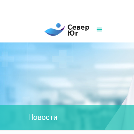
8(861)252-02-00
sever-ug07@mail.ru
Написать нам
Новости