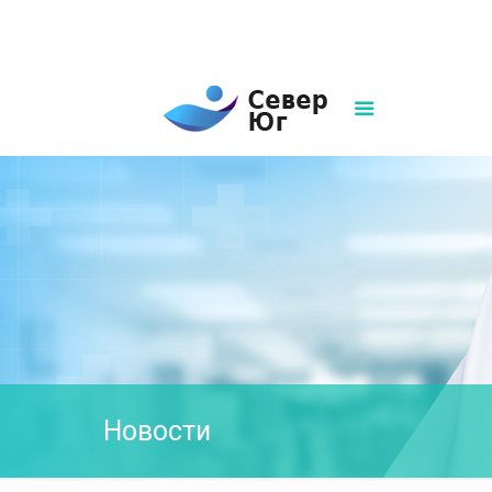
8(861)252-02-00
sever-ug07@mail.ru
Написать нам
Новости