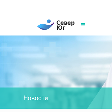
8(861)252-02-00
sever-ug07@mail.ru
Написать нам
Новости