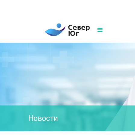
8(861)252-02-00
sever-ug07@mail.ru
Написать нам
Новости