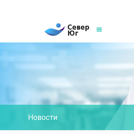
8(861)252-02-00
sever-ug07@mail.ru
Написать нам
Новости