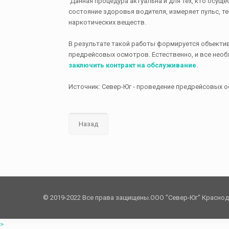
Данная процедура актуальна и для тех, кто осущ
состояние здоровья водителя, измеряет пульс, т
наркотических веществ.
В результате такой работы формируется объекти
предрейсовых осмотров. Естественно, и все нео
заключить контракт на обслуживание.
Источник: Север-Юг - проведение предрейсовых
Назад
© 2019-2022 Все права защищены.OOO "Север-Юг" Красно
>