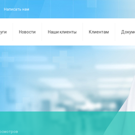
Написать нам
уги
Новости
Наши клиенты
Клиентам
Докум
 осмотров