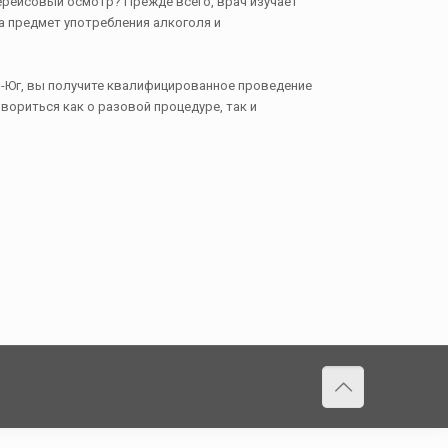
лерейсовый осмотр? Прежде всего, врач изучает
а предмет употребления алкоголя и
р-Юг, вы получите квалифицированное проведение
ориться как о разовой процедуре, так и