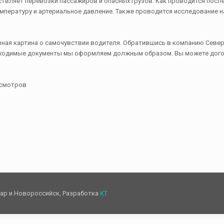
ествляет перевозки пассажиров и опасных грузов. Как проводится пос
емпературу и артериальное давление. Также проводится исследование н
вная картина о самочувствии водителя. Обратившись в компанию Севе
бходимые документы мы оформляем должным образом. Вы можете догов
 осмотров
дар и Новороссийск, Разработка
КТ