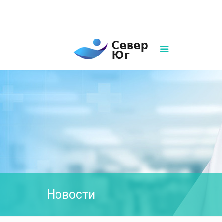
8(861)252-02-00
sever-ug07@mail.ru
Написать нам
Новости