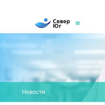
8(861)252-02-00
sever-ug07@mail.ru
Написать нам
Новости