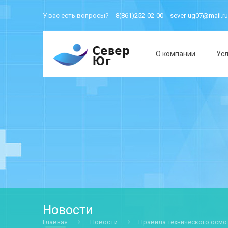
У вас есть вопросы?
8(861)252-02-00
sever-ug07@mail.ru
О компании
Усл
Новости
Главная
Новости
Правила технического осмо