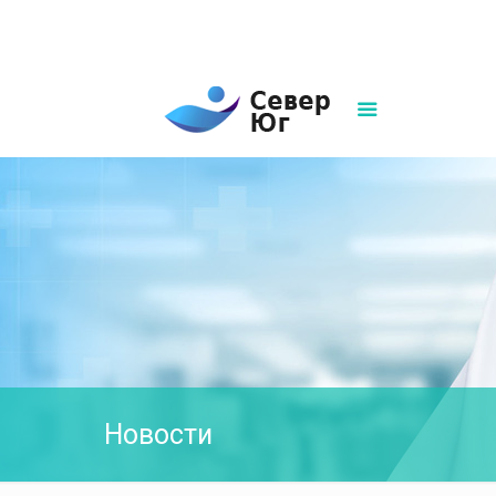
8(861)252-02-00
sever-ug07@mail.ru
Написать нам
Новости