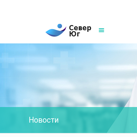
8(861)252-02-00
sever-ug07@mail.ru
Написать нам
Новости