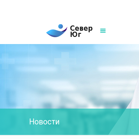
8(861)252-02-00
sever-ug07@mail.ru
Написать нам
Новости