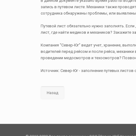
В данном документе указано время работы водите
запись в путевом листе. Механики также проводят
сотрудника обнаружены проблемы, или выявлены н
Путевой лист обязательно нужно заполнять. Если 
лист, где найти медиков и механиков? Закажите 
Компания “Север-Юг” ведет учет, хранение, выпо
водителей перед рейсом и после рейса, механики
проведении медосмотров и техосмотров? Позвонит
Источник: Север-Юг - заполнение путевых листов 
Назад