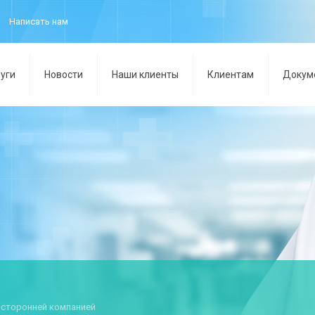
Написать нам
уги
Новости
Наши клиенты
Клиентам
Докум
 сторонней компанией