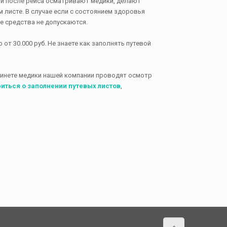
а и после рейса осматривают медики, делают
м листе. В случае если с состоянием здоровья
е средства не допускаются.
т 30.000 руб. Не знаете как заполнять путевой
абинете медики нашей компании проводят осмотр
иться о заполнении путевых листов
,