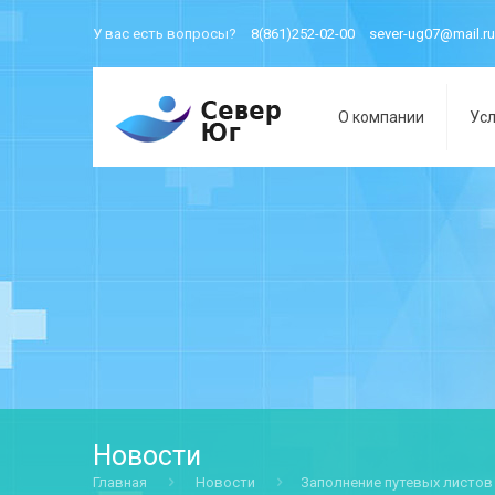
У вас есть вопросы?
8(861)252-02-00
sever-ug07@mail.ru
О компании
Усл
Новости
Главная
Новости
Заполнение путевых листов