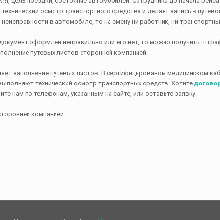
ля, цель поездки, состояние автомобилей. Сотрудника до начала рейс
 технический осмотр транспортного средства и делает запись в путево
еисправности в автомобиле, то на смену ни работник, ни транспортны
документ оформлен неправильно или его нет, то можно получить штраф о
заполнение путевых листов сторонней компанией.
лняет заполнение путевых листов. В сертифицированом медицинском к
 выполняют технический осмотр транспортных средств. Хотите
договор
е нам по телефонам, указанным на сайте, или оставьте заявку.
сторонней компанией.