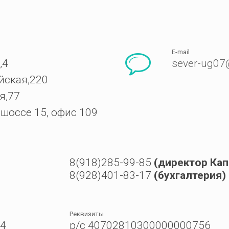
E-mail
,4
sever-ug07
йская,220
я,77
 шоссе 15, офис 109
8(918)285-99-85
(директор Ка
8(928)401-83-17
(бухгалтерия)
Реквизиты
 4
р/с 40702810300000000756