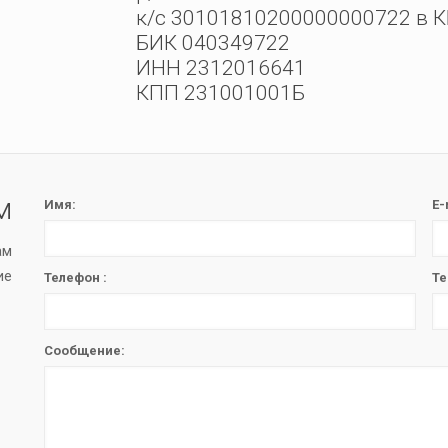
к/с 30101810200000000722 в КБ
БИК 040349722
ИНН 2312016641
КПП 231001001Б
м
Имя:
E-
ам
ие
Телефон :
Те
Сообщение: