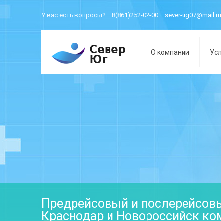
У вас есть вопросы?
8(861)252-02-00
sever-ug07@mail.ru
О компании
Усл
Предрейсовый и послерейсов
Краснодар и Новороссийск ко