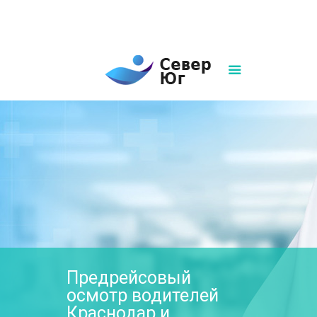
8(861)252-02-00
sever-ug07@mail.ru
Написать нам
Предрейсовый
осмотр водителей
Краснодар и