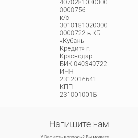
4070281030000
0000756
к/с
3010181020000
0000722 в КБ
«Кубань
Кредит» г.
Краснодар
БИК 040349722
ИНН
2312016641
КПП
231001001Б
Напишите нам
У Вас есть вопросы? Вы можете