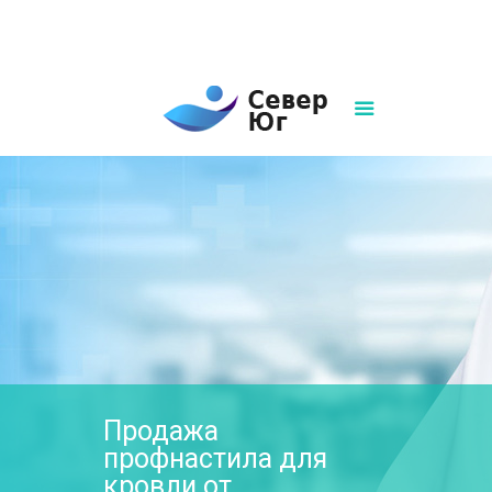
8(861)252-02-00
sever-ug07@mail.ru
Написать нам
Продажа
профнастила для
кровли от