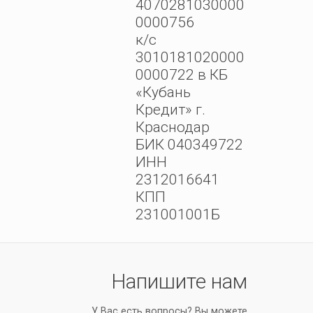
4070281030000
0000756
к/с
3010181020000
0000722 в КБ
«Кубань
Кредит» г.
Краснодар
БИК 040349722
ИНН
2312016641
КПП
231001001Б
Напишите нам
У Вас есть вопросы? Вы можете