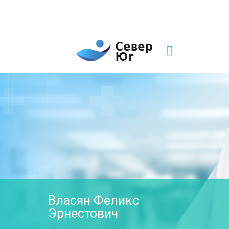
8(861)252-02-00
sever-ug07@mail.ru
Написать нам
Власян Феликс
Эрнестович