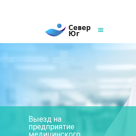
8(861)252-02-00
sever-ug07@mail.ru
Написать нам
Выезд на
предприятие
медицинского