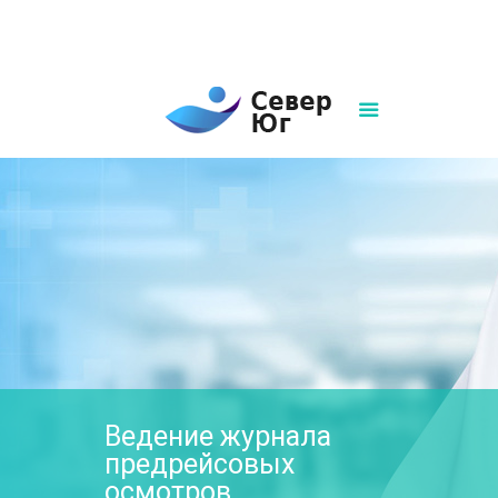
8(861)252-02-00
sever-ug07@mail.ru
Написать нам
Ведение журнала
предрейсовых
осмотров