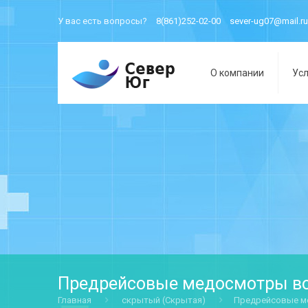
У вас есть вопросы?
8(861)252-02-00
sever-ug07@mail.ru
О компании
Усл
Предрейсовые медосмотры во
Главная
скрытый (Скрытая)
Предрейсовые м