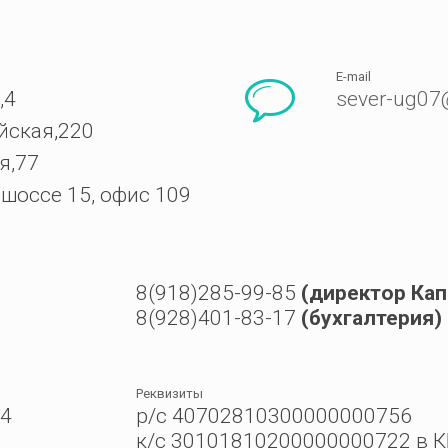
E-mail
,4
sever-ug07
йская,220
я,77
 шоссе 15, офис 109
8(918)285-99-85
(директор Ка
8(928)401-83-17
(бухгалтерия)
Реквизиты
 4
р/с 40702810300000000756
к/с 30101810200000000722 в КБ