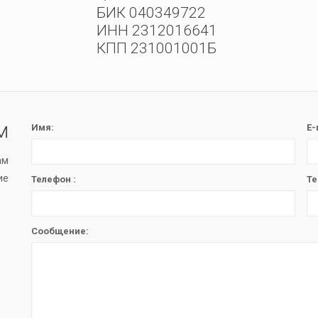
БИК 040349722
ИНН 2312016641
КПП 231001001Б
м
Имя:
E-
ам
ие
Телефон :
Те
Сообщение: