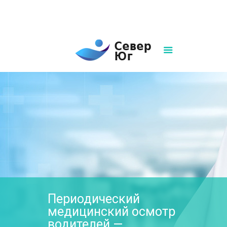
8(861)252-02-00
sever-ug07@mail.ru
Написать нам
Периодический
медицинский осмотр
водителей —