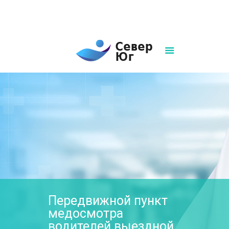
8(861)252-02-00
sever-ug07@mail.ru
Написать нам
Передвижной пункт
медосмотра
водителей выездной