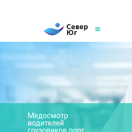
8(861)252-02-00
sever-ug07@mail.ru
Написать нам
Медосмотр
водителей
грузовиков порт