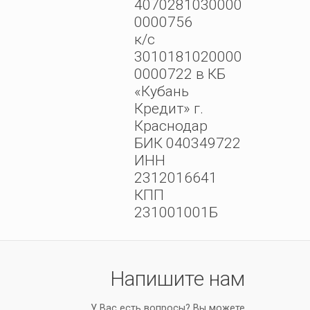
4070281030000
0000756
к/с
3010181020000
0000722 в КБ
«Кубань
Кредит» г.
Краснодар
БИК 040349722
ИНН
2312016641
КПП
231001001Б
Напишите нам
У Вас есть вопросы? Вы можете