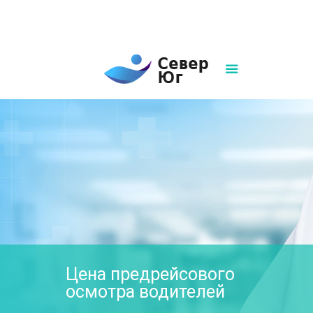
8(861)252-02-00
sever-ug07@mail.ru
Написать нам
Цена предрейсового
осмотра водителей